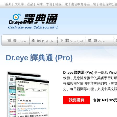
辭典
|
大眾字
|
産品
|
句庫
|
學習
|
社區
|
電子書包教育專區
|
電子書包偏鄉公
Dr.eye 譯典通 (Pro)
Dr.eye 譯典通 (Pro)
是一款為 Wind
軟體，是您隨身攜帶的英語學習好
權威授權的簡明牛津英語詞典（英
史、每日新聞等功能，支援中英文
我要購買
售價: NT$305