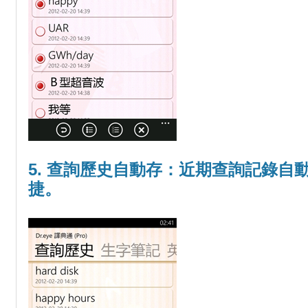
5. 查詢歷史自動存：近期查詢記錄自
捷。