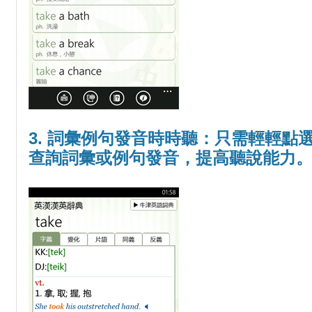
3. 詞彙例句發音時時聽：只需輕輕點
查詢詞彙或例句發音，提高聽說能力