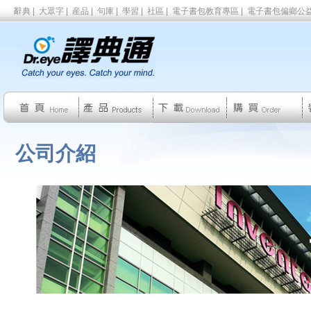
辭典
|
大眾字
|
産品
|
句庫
|
學習
|
社區
|
電子書包教育專區
|
電子書包偏鄉公
公司介紹