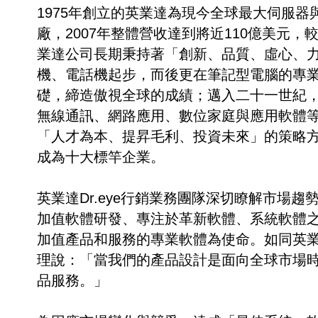
1975年創立的英業達為現今全球最大伺服
廠，2007年整體營收達到將近110億美元，
業達公司長期秉持著「創新、品質、虛心、
機、電話機起步，而後更在筆記型電腦的專
礎，締造傲視全球的成績；邁入二十一世紀
無線通訊、網路應用、數位家庭與應用軟體
「人才為本、提昇毛利、投資未來」的策略
成為十大標竿企業。
英業達Dr.eye行銷業務團隊深切瞭解市場
加值軟體研發、專注於革新軟體、系統軟體
加值產品和服務的專業軟體為使命。如同英
理說：「當我們的產品設計是面向全球市場
品服務。」