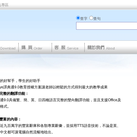
益專區
查字
查句
的好幫手，學生的好助手
.eye譯典通9.0教育授權方案讓老師以輕鬆的方式得到最大的教學成果
最完整的翻譯功能：
通9.0具備繁、簡、英、日四種語言完整的雙向翻譯功能，並且支援Office及
F格式。
最豐富的內容：
近九百萬字的豐富辭庫和各類專業辭彙，並採用TTS語音技術，不論是英、
中文都可讓電腦自然流暢地唸出。