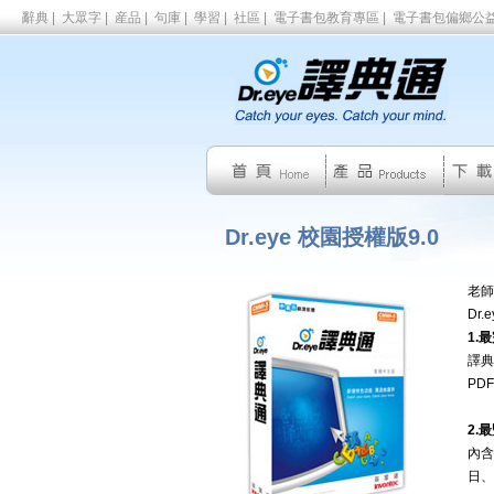
辭典
|
大眾字
|
産品
|
句庫
|
學習
|
社區
|
電子書包教育專區
|
電子書包偏鄉公
Dr.eye 校園授權版9.0
老師
Dr
1.
譯典
PD
2.
內含
日、