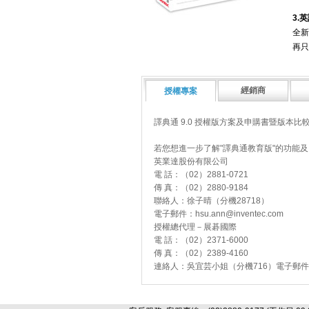
3.
全新
再只
經銷商
授權專案
譯典通 9.0 授權版方案及申購書暨版本比較表
若您想進一步了解"譯典通教育版"的功能
英業達股份有限公司
電 話：（02）2881-0721
傳 真：（02）2880-9184
聯絡人：徐子晴（分機28718）
電子郵件：
hsu.ann@inventec.com
授權總代理－展碁國際
電 話：（02）2371-6000
傳 真：（02）2389-4160
連絡人：吳宜芸小姐（分機716）電子郵