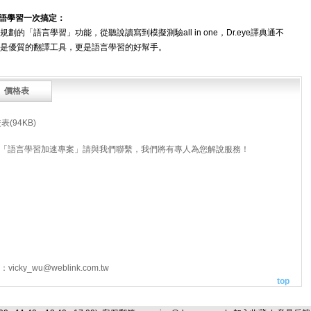
英語學習一次搞定：
規劃的「語言學習」功能，從聽說讀寫到模擬測驗all in one，Dr.eye譯典通不
是優質的翻譯工具，更是語言學習的好幫手。
價格表
(94KB)
及「語言學習加速專案」請與我們聯繫，我們將有專人為您解說服務！
件：
vicky_wu@weblink.com.tw
top