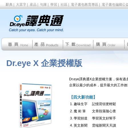
辭典
|
大眾字
|
産品
|
句庫
|
學習
|
社區
|
電子書包教育專區
|
電子書包偏鄉公
Dr.eye X 企業授權版
Dr.eye譯典通X企業授權方案，保
企業以最少的成本，提升最大的工作效
【四大新功能】
1. 趣味生字
記憶背頌更輕鬆
2. 魔 術 筆
文章段落隨心查
3. 學習頻道
學習英文好幫手
4. 英文新聞
雲端新聞天天讀