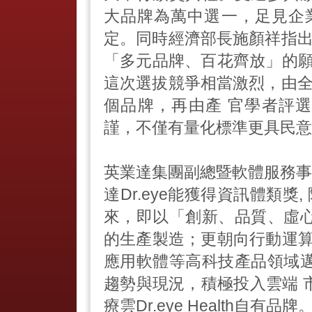
大品牌為萬中選一，足見企
定。同時經濟部長施顏祥指出，
「多元品牌、百花齊放」的願
這次選拔競爭相當激烈，由全國
個品牌，再由產 官學者評選
謹，不僅有量化標準更具民意
英業達集團副總暨軟體服務事
達Dr.eye能獲得資訊體類獎
來，即以「創新、品質、虛
的生產製造；更朝向行動運算
應用軟體等高科技產品領域
趨勢與現況，積極投入雲端 市
療雲Dr.eye Health自有品牌