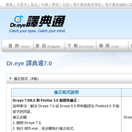
辭典
|
大眾字
|
産品
|
句庫
|
學習
|
社區
|
電子書包教育專區
|
電子書包偏鄉公
Dr.eye 譯典通7.0
修正程式（8個）
修正程式說明
Dr.eye 7.0/6.0 和 Firefox 3.0 相容性修正：
說明事項：解決 Dr.eye 7.0 或 Dr.eye 6.0 即時翻譯在 Firefox3.0 不能
抓字的問題。
修正步驟：
Dr.ey
1. 關閉 Dr.eye 7.0。
2. 執行 Itt05.exe，依步驟執行修正程式。